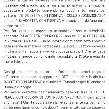
qualora il cliente dovesse riscontrare delle anomalie alla
ricezione del pacco, anche un minimo graffio o effrazione,
accettare il prodotto scrivendo sul documento fornito dal
vettore : "SI ACCETTA CON RISERVA - COLLO SCONDIZIONATO",
oppure " SI ACCETTA CON RISERVA + descrizione dell'anomalia
riscontrata ".
Per far valere la copertura assicurativa non è sufficiente
annotare "SI ACCETTA CON RISERVA" oppure "SI ACCETTA CON
RISERVA DI CONTROLLO", bensì dovrà essere esplicitato il motivo
della riserva in maniera dettagliata. Qualora il vettore dovesse
rifiutarsi di far apporre riserva circostanziata, il Cliente
deve
rifiutare
la merce comunicando l'accaduto a
Tirake
mediante
mail o telefono.
Consigliamo sempre, qualora ci fossero dei rumori sospetti
all'interno del pacco, di apporre sul DDT del corriere la dicitura
"ACCETTO CON RISERVA" e di indicare "Rumori sospetti" anche se
l'imballo è integro.
Per avere certezza dell'inserimento della dicitura "ACCETTO
MERCE CON RISERVA DI CONTROLLO SPECIFICA + descrizione
anomalia" il Cliente dovrà inserirla personalmente sul palmarino
del corriere (premendo invio dopo l'inserimento) o sul cartaceo se