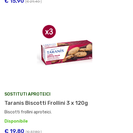
€ 15,90
(
€ 29,40
)
SOSTITUTI APROTEICI
Taranis Biscotti Frollini 3 x 120g
Biscotti frollini aproteici.
Disponibile
€ 19,80
(
€ 37,80
)