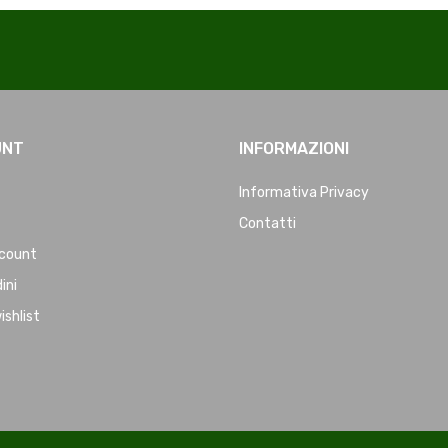
UNT
INFORMAZIONI
Informativa Privacy
Contatti
ccount
dini
ishlist