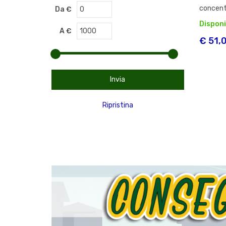
concent
Da €
Disponi
A €
€ 51,