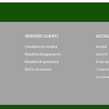
SERVIZIO CLIENTI
ACCO
Condizioni di vendita
Accedi
Modalità di pagamento
Iscriviti
Modalità di spedizione
Il tuo a
Diritto di recesso
I tuoi or
La tua w