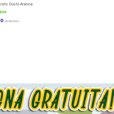
rato. Gusto Arancia
bile
00
(
€ 85,05
)