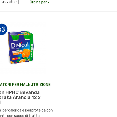
i trovati :
- |
Ordina per
ATORI PER MALNUTRIZIONE
on HPHC Bevanda
orata Arancia 12 x
l
ipercalorica e iperproteica con
nti, con succo di frutta