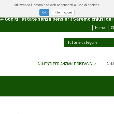
Utilizzando il nostro sito web acconsenti all'uso di cookies.
Informazioni
 ☀️ Goditi l’estate senza pensieri! Saremo chiusi da
Home
C
ALIMENTI PER ANZIANI E DISFAGICI
ALIM