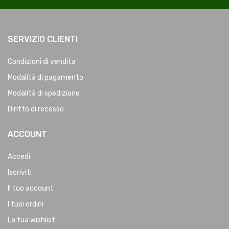
SERVIZIO CLIENTI
Condizioni di vendita
Modalità di pagamento
Modalità di spedizione
Diritto di recesso
ACCOUNT
Accedi
Iscriviti
Il tuo account
I tuoi ordini
La tua wishlist