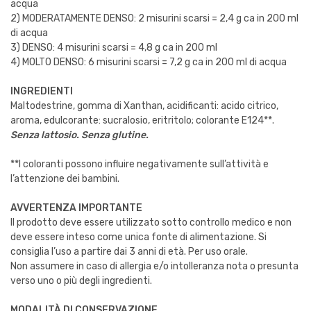
acqua
2) MODERATAMENTE DENSO: 2 misurini scarsi = 2,4 g ca in 200 ml
di acqua
3) DENSO: 4 misurini scarsi = 4,8 g ca in 200 ml
4) MOLTO DENSO: 6 misurini scarsi = 7,2 g ca in 200 ml di acqua
INGREDIENTI
Maltodestrine, gomma di Xanthan, acidificanti: acido citrico,
aroma, edulcorante: sucralosio, eritritolo; colorante E124**.
Senza lattosio. Senza glutine.
**I coloranti possono influire negativamente sull’attività e
l’attenzione dei bambini.
AVVERTENZA IMPORTANTE
Il prodotto deve essere utilizzato sotto controllo medico e non
deve essere inteso come unica fonte di alimentazione. Si
consiglia l’uso a partire dai 3 anni di età. Per uso orale.
Non assumere in caso di allergia e/o intolleranza nota o presunta
verso uno o più degli ingredienti.
MODALITÀ DI CONSERVAZIONE