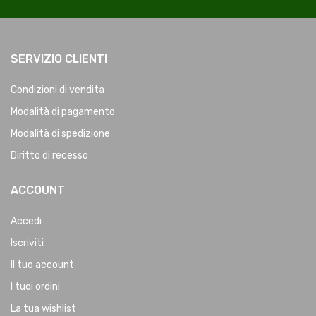
SERVIZIO CLIENTI
Condizioni di vendita
Modalità di pagamento
Modalità di spedizione
Diritto di recesso
ACCOUNT
Accedi
Iscriviti
Il tuo account
I tuoi ordini
La tua wishlist